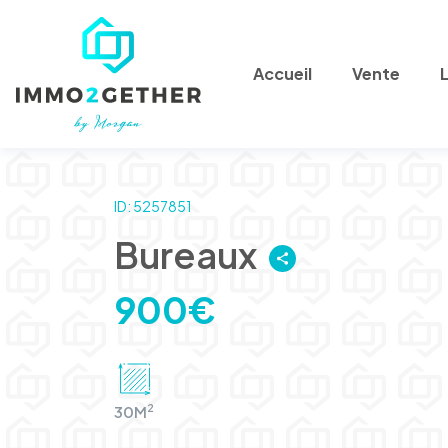
Accueil
Vente
ID: 5257851
Bureaux
900€
2
30M