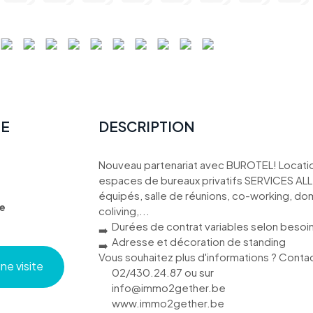
TE
DESCRIPTION
Nouveau partenariat avec BUROTEL! Locatio
espaces de bureaux privatifs SERVICES ALL IN
équipés, salle de réunions, co-working, dom
e
coliving,...
Durées de contrat variables selon besoi
Adresse et décoration de standing
Vous souhaitez plus d'informations ? Cont
e visite
02/430.24.87 ou sur
info@immo2gether.be
www.immo2gether.be