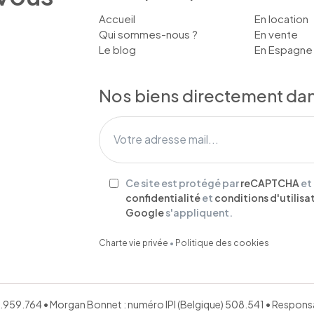
Accueil
En location
Qui sommes-nous ?
En vente
Le blog
En Espagne
Nos biens directement dans
Ce site est protégé par
reCAPTCHA
et
confidentialité
et
conditions d'utilisa
Google
s'appliquent.
Charte vie privée
•
Politique des cookies
651.959.764 • Morgan Bonnet : numéro IPI (Belgique) 508.541 • Respo