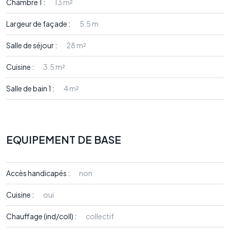
Chambre 1 :
13 m²
Largeur de façade :
5.5 m
Salle de séjour :
28 m²
Cuisine :
3.5 m²
Salle de bain 1 :
4 m²
EQUIPEMENT DE BASE
Accès handicapés :
non
Cuisine :
oui
Chauffage (ind/coll) :
collectif