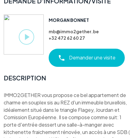
DEMANDE D'INFORMATION/VISITE
MORGAN BONNET
mb@immo2gether.be
+32 472 62 60 27
Demander une visite
DESCRIPTION
IMMO2GETHER vous propose ce bel appartement de
charme en souplex sis au REZ d'un immeuble bruxellois,
idéalement situé dans le triangle Flagey, Jourdan et
Comission Européenne. Il se compose comme suit: 1
porte d'entrée dessert une salle-à-manger avec
kitchenette fraichement rénovée, un accès à une SDB (