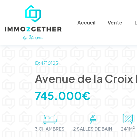
Accueil
Vente
ID: 4710125
Avenue de la Croix 
745.000€
2
3 CHAMBRES
2 SALLES DE BAIN
241M