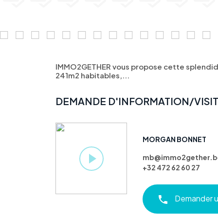
IMMO2GETHER vous propose cette splendide 
241m2 habitables,...
DEMANDE D'INFORMATION/VISI
MORGAN BONNET
mb@immo2gether.b
+32 472 62 60 27
Demander un