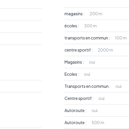
magasins :
200 m
écoles :
300 m
transports en commun :
100 m
centre sportif :
2000 m
Magasins :
oui
Ecoles :
oui
Transports en commun :
oui
Centre sportif :
oui
Autoroute :
oui
Autoroute :
500 m