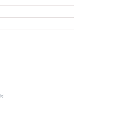
N
iel