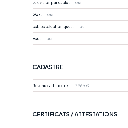
télévision par cable :
oui
Gaz :
oui
câbles téléphoniques :
oui
Eau :
oui
CADASTRE
Revenu cad. indexé :
3966 €
CERTIFICATS / ATTESTATIONS