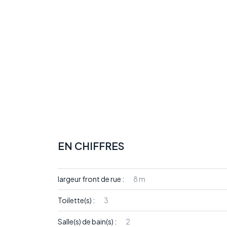
EN CHIFFRES
largeur front de rue :
8 m
Toilette(s) :
3
Salle(s) de bain(s) :
2