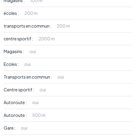
magasins :
100 m
écoles :
200 m
transports en commun :
200 m
centre sportif :
2000 m
Magasins :
oui
Ecoles :
oui
Transports en commun :
oui
Centre sportif :
oui
Autoroute :
oui
Autoroute :
500 m
Gare :
oui