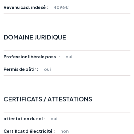
Revenu cad. indexé :
4096 €
DOMAINE JURIDIQUE
Profession libérale poss. :
oui
Permis de bâtir :
oui
CERTIFICATS / ATTESTATIONS
attestation du sol :
oui
Certificat d'électricité :
non