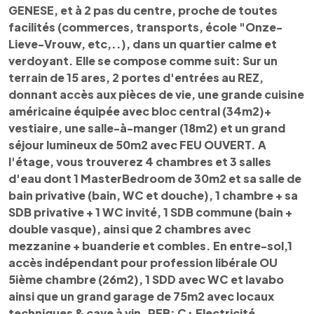
GENESE, et à 2 pas du centre, proche de toutes
facilités (commerces, transports, école "Onze-
Lieve-Vrouw, etc,..), dans un quartier calme et
verdoyant. Elle se compose comme suit: Sur un
terrain de 15 ares, 2 portes d'entrées au REZ,
donnant accès aux pièces de vie, une grande cuisine
américaine équipée avec bloc central (34m2)+
vestiaire, une salle-à-manger (18m2) et un grand
séjour lumineux de 50m2 avec FEU OUVERT. A
l'étage, vous trouverez 4 chambres et 3 salles
d'eau dont 1 MasterBedroom de 30m2 et sa salle de
bain privative (bain, WC et douche), 1 chambre + sa
SDB privative + 1 WC invité, 1 SDB commune (bain +
double vasque), ainsi que 2 chambres avec
mezzanine + buanderie et combles. En entre-sol,1
accès indépendant pour profession libérale OU
5ième chambre (26m2), 1 SDD avec WC et lavabo
ainsi que un grand garage de 75m2 avec locaux
techniques & cave à vin. PEB: C+ Electricité