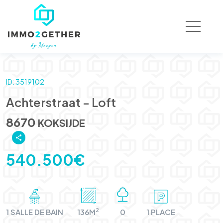
ID: 3519102
Achterstraat - Loft
8670
KOKSIJDE
540.500€
2
1 SALLE DE BAIN
136M
0
1 PLACE