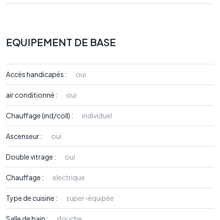
EQUIPEMENT DE BASE
Accès handicapés :
oui
air conditionné :
oui
Chauffage (ind/coll) :
individuel
Ascenseur :
oui
Double vitrage :
oui
Chauffage :
electrique
Type de cuisine :
super-équipée
Salle de bain :
douche