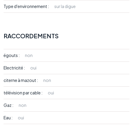
Type d'environnement :
sur la digue
RACCORDEMENTS
égouts :
non
Electricité :
oui
citerne à mazout :
non
télévision par cable :
oui
Gaz :
non
Eau :
oui