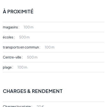
À PROXIMITÉ
magasins :
100 m
écoles :
500 m
transports en commun :
100 m
Centre-ville :
500 m
plage :
100 m
CHARGES & RENDEMENT
Charges locataire :
20 €