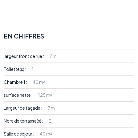
EN CHIFFRES
largeur front de rue :
7 m
Toilette(s) :
1
Chambre 1 :
40 m²
surface nette :
125 m²
Largeur de façade :
7 m
Nbre de terrasse(s) :
2
Salle de séjour :
40 m²