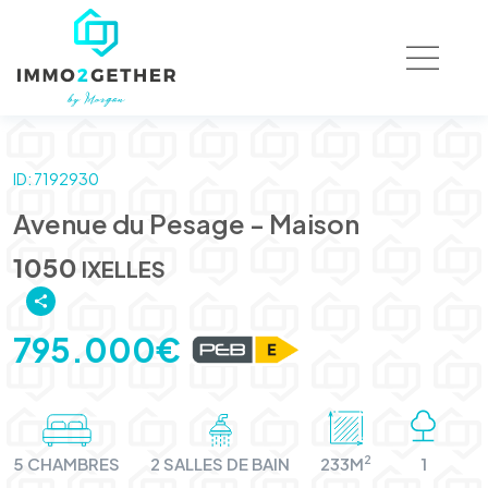
ID: 7192930
Avenue du Pesage - Maison
1050
IXELLES
795.000€
2
5 CHAMBRES
2 SALLES DE BAIN
233M
1