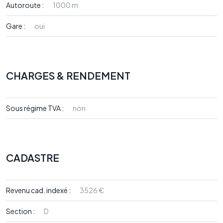
Autoroute :
1000 m
Gare :
oui
CHARGES & RENDEMENT
Sous régime TVA :
non
CADASTRE
Revenu cad. indexé :
3526 €
Section :
D