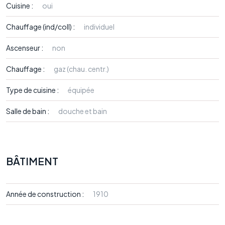
Cuisine :
oui
Chauffage (ind/coll) :
individuel
Ascenseur :
non
Chauffage :
gaz (chau. centr.)
Type de cuisine :
équipée
Salle de bain :
douche et bain
BÂTIMENT
Année de construction :
1910