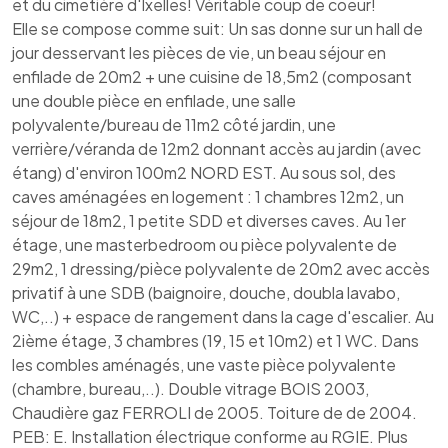
et du cimetière d'Ixelles! Véritable coup de coeur!
Elle se compose comme suit: Un sas donne sur un hall de
jour desservant les pièces de vie, un beau séjour en
enfilade de 20m2 + une cuisine de 18,5m2 (composant
une double pièce en enfilade, une salle
polyvalente/bureau de 11m2 côté jardin, une
verrière/véranda de 12m2 donnant accès au jardin (avec
étang) d'environ 100m2 NORD EST. Au sous sol, des
caves aménagées en logement : 1 chambres 12m2, un
séjour de 18m2, 1 petite SDD et diverses caves. Au 1er
étage, une masterbedroom ou pièce polyvalente de
29m2, 1 dressing/pièce polyvalente de 20m2 avec accès
privatif à une SDB (baignoire, douche, doubla lavabo,
WC,..) + espace de rangement dans la cage d'escalier. Au
2ième étage, 3 chambres (19, 15 et 10m2) et 1 WC. Dans
les combles aménagés, une vaste pièce polyvalente
(chambre, bureau,..). Double vitrage BOIS 2003,
Chaudière gaz FERROLI de 2005. Toiture de de 2004.
PEB: E. Installation électrique conforme au RGIE. Plus