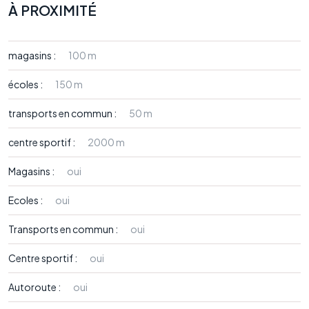
À PROXIMITÉ
magasins :
100 m
écoles :
150 m
transports en commun :
50 m
centre sportif :
2000 m
Magasins :
oui
Ecoles :
oui
Transports en commun :
oui
Centre sportif :
oui
Autoroute :
oui