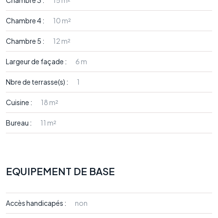
Chambre 3 :
15 m²
Chambre 4 :
10 m²
Chambre 5 :
12 m²
Largeur de façade :
6 m
Nbre de terrasse(s) :
1
Cuisine :
18 m²
Bureau :
11 m²
EQUIPEMENT DE BASE
Accès handicapés :
non