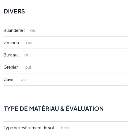
DIVERS
Buanderie :
oui
véranda :
oui
Bureau :
oui
Grenier :
oui
Cave :
oui
TYPE DE MATÉRIAU & ÉVALUATION
Type de revêtement de sol :
bois