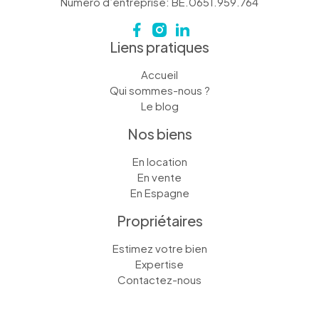
Numéro d’entreprise: BE.0651.959.764
Liens pratiques
Accueil
Qui sommes-nous ?
Le blog
Nos biens
En location
En vente
En Espagne
Propriétaires
Estimez votre bien
Expertise
Contactez-nous