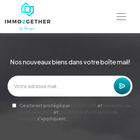
Nos nouveaux biens dans votre boîte mail!
Ce site est protégé par
reCAPTCHA
et
les règles de
confidentialité
et
conditions d'utilisation de
Google
s'appliquent.