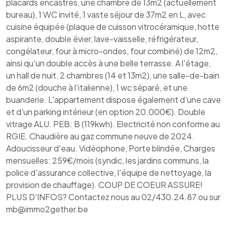
placards encastrés, une chambre de 13m2 (actuellement
bureau), 1 WC invité, 1 vaste séjour de 37m2 en L, avec
cuisine équipée (plaque de cuisson vitrocéramique, hotte
aspirante, double évier, lave-vaisselle, réfrigérateur,
congélateur, four à micro-ondes, four combiné) de 12m2,
ainsi qu'un double accès à une belle terrasse. A l'étage,
un hall de nuit, 2 chambres (14 et 13m2), une salle-de-bain
de 6m2 (douche à l'italienne), 1 wc séparé, et une
buanderie. L'appartement dispose également d'une cave
et d'un parking intérieur (en option 20.000€). Double
vitrage ALU. PEB: B (119kwh). Electricité non conforme au
RGIE. Chaudière au gaz commune neuve de 2024.
Adoucisseur d'eau. Vidéophone, Porte blindée, Charges
mensuelles: 259€/mois (syndic, les jardins communs, la
police d'assurance collective, l'équipe de nettoyage, la
provision de chauffage). COUP DE COEUR ASSURE!
PLUS D'INFOS? Contactez nous au 02/430.24.87 ou sur
mb@immo2gether.be