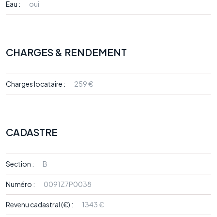
Eau :
oui
CHARGES & RENDEMENT
Charges locataire :
259 €
CADASTRE
Section :
B
Numéro :
0091Z7P0038
Revenu cadastral (€) :
1343 €