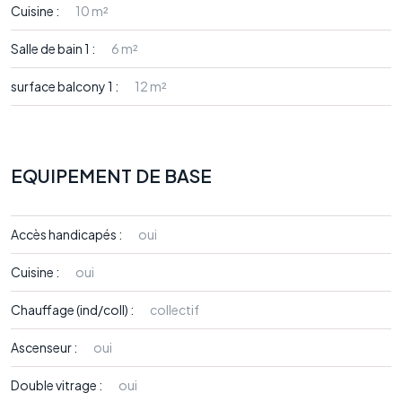
Cuisine :
10 m²
Salle de bain 1 :
6 m²
surface balcony 1 :
12 m²
EQUIPEMENT DE BASE
Accès handicapés :
oui
Cuisine :
oui
Chauffage (ind/coll) :
collectif
Ascenseur :
oui
Double vitrage :
oui