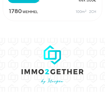
REZ-DE-CHAUSSÉE
449.000€
1780
2
100m
2CH
WEMMEL