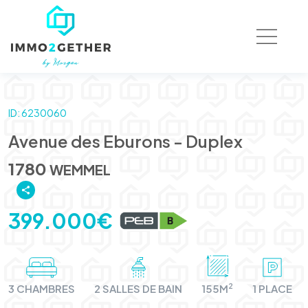
ID: 6230060
Avenue des Eburons - Duplex
1780
WEMMEL
399.000€
2
3 CHAMBRES
2 SALLES DE BAIN
155M
1 PLACE