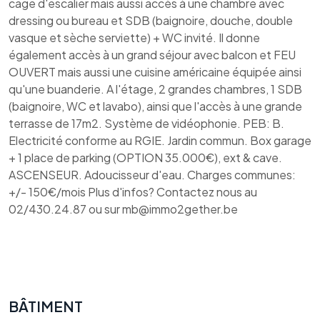
cage d'escalier mais aussi accès à une chambre avec
dressing ou bureau et SDB (baignoire, douche, double
vasque et sèche serviette) + WC invité. Il donne
également accès à un grand séjour avec balcon et FEU
OUVERT mais aussi une cuisine américaine équipée ainsi
qu'une buanderie. A l'étage, 2 grandes chambres, 1 SDB
(baignoire, WC et lavabo), ainsi que l'accès à une grande
terrasse de 17m2. Système de vidéophonie. PEB: B.
Electricité conforme au RGIE. Jardin commun. Box garage
+ 1 place de parking (OPTION 35.000€), ext & cave.
ASCENSEUR. Adoucisseur d'eau. Charges communes:
+/- 150€/mois Plus d'infos? Contactez nous au
02/430.24.87 ou sur mb@immo2gether.be
BÂTIMENT