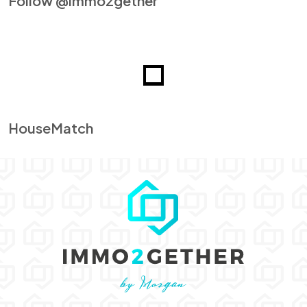
Follow @immo2gether
HouseMatch