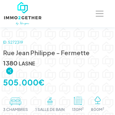
ID: 5272319
Rue Jean Philippe - Fermette
1380
LASNE
505.000€
2
2
3 CHAMBRES
1 SALLE DE BAIN
130M
800M