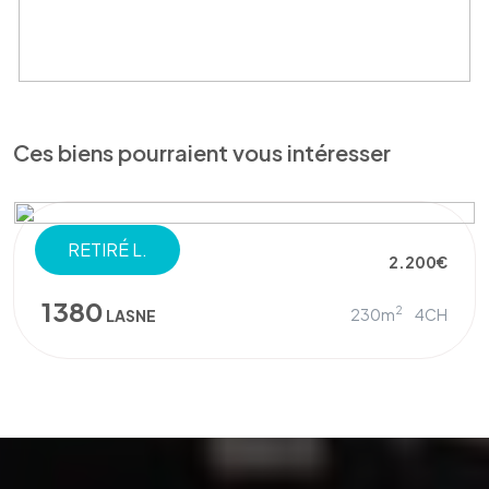
Ces biens pourraient vous intéresser
RETIRÉ L.
VILLA
2.200€
1380
2
230m
4CH
LASNE