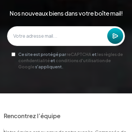
Nos nouveaux biens dans votre boîte mail!
Ce site est protégé par
reCAPTCHA
et
les règles de
confidentialité
et
conditions d'utilisation de
Google
s'appliquent.
Rencontrez l’équipe
Notre équipe est au cœur de notre succès. Composée de 