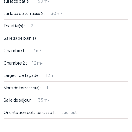
surface bâtie :
150 m²
surface de terrasse 2 :
30 m²
Toilette(s) :
2
Salle(s) de bain(s) :
1
Chambre 1 :
17 m²
Chambre 2 :
12 m²
Largeur de façade :
12 m
Nbre de terrasse(s) :
1
Salle de séjour :
35 m²
Orientation de la terrasse 1 :
sud-est