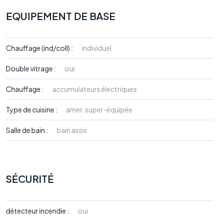
EQUIPEMENT DE BASE
Chauffage (ind/coll) :
individuel
Double vitrage :
oui
Chauffage :
accumulateurs électriques
Type de cuisine :
amer. super-équipée
Salle de bain :
bain assis
SÉCURITÉ
détecteur incendie :
oui