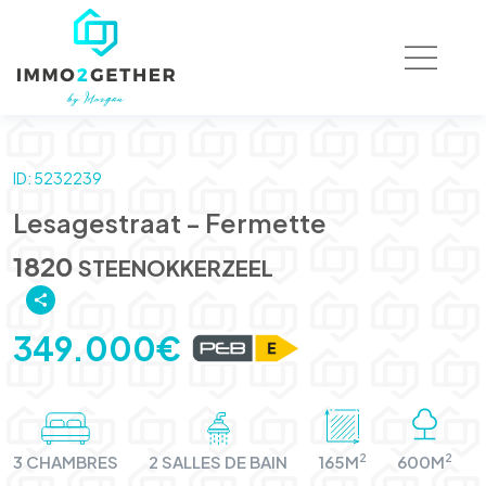
ID: 5232239
Lesagestraat - Fermette
1820
STEENOKKERZEEL
349.000€
2
2
3 CHAMBRES
2 SALLES DE BAIN
165M
600M