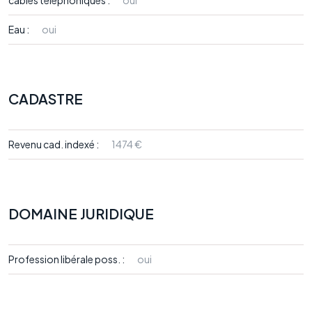
câbles téléphoniques :
oui
Eau :
oui
CADASTRE
Revenu cad. indexé :
1474 €
DOMAINE JURIDIQUE
Profession libérale poss. :
oui