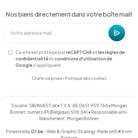
Nos biens directement dans votre boîte mail!
Ce site est protégé par
reCAPTCHA
et
les règles de
confidentialité
et
conditions d'utilisation de
Google
s'appliquent.
Charte vie privée
•
Politique des cookies
Société: SIB INVEST slr • T.V.A : BE 0651.959.764 • Morgan
Bonnet : numéro IPI (Belgique) 508.541 • Responsable anti-
blanchiment : Morgan Bonnet
Powered by
G1.be
– Web & Graphic Strategy. Made with ♥ from
Belgium