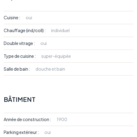
Cuisine :
oui
Chauffage (ind/coll) :
individuel
Double vitrage :
oui
Type de cuisine :
super-équipée
Salle de bain :
douche et bain
BÂTIMENT
Année de construction :
1900
Parking extérieur :
oui