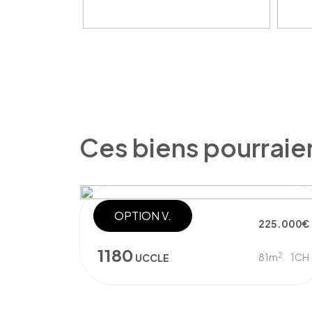
Ces biens pourraie
OPTION V.
APPARTEMENT
225.000€
1180
2
81m
1CH
UCCLE