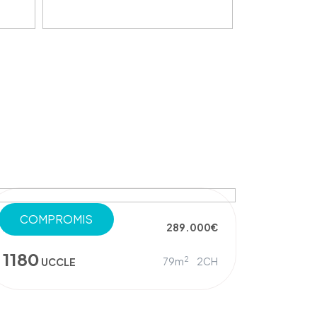
COMPROMIS
APPARTEMENT
289.000€
1180
2
79m
2CH
UCCLE