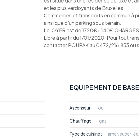
est situé dans une résidence de luxe et a
et les plus verdoyants de Bruxelles.
Commerces et transports en commun à pro
ainsi que d’un parking sous terrain.
Le lOYER est de 1720€+ 140€ CHARGES
Libre à partir du 1/01/2020. Pour tout ren
contacter POUPAK au 0472/216.833 ou 
EQUIPEMENT DE BASE
Ascenseur :
oui
Chauffage :
gaz
Type de cuisine :
amer. super-éq