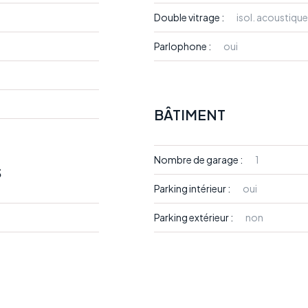
Double vitrage :
isol. acoustique
Parlophone :
oui
BÂTIMENT
Nombre de garage :
1
S
Parking intérieur :
oui
Parking extérieur :
non