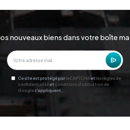
os nouveaux biens dans votre boîte mai
Ce site est protégé par
reCAPTCHA
et
les règles de
confidentialité
et
conditions d'utilisation de
Google
s'appliquent.