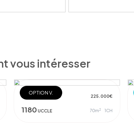
nt vous intéresser
OPTION V.
REZ-DE-CHAUSSÉE
225.000€
1180
2
70m
1CH
UCCLE