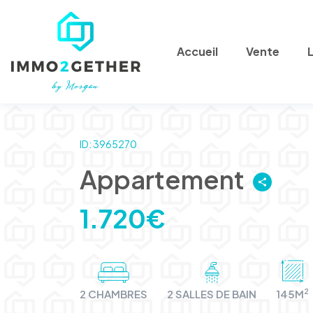
Accueil
Vente
ID: 3965270
Appartement
1.720€
2
2 CHAMBRES
2 SALLES DE BAIN
145M