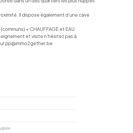
rborée dans un des quartiers les plus huppés
ximité. Il dispose également d’une cave
 (communs) + CHAUFFAGE et EAU
seignement et visite n’hésitez pas à
sur pp@immo2gether.be
uipée