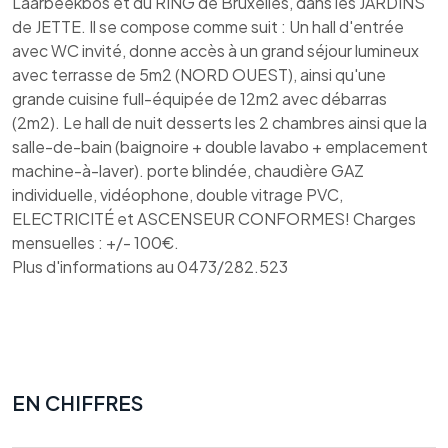
Laarbeekbos et du RING de Bruxelles, dans les JARDINS
de JETTE. Il se compose comme suit : Un hall d'entrée
avec WC invité, donne accès à un grand séjour lumineux
avec terrasse de 5m2 (NORD OUEST), ainsi qu'une
grande cuisine full-équipée de 12m2 avec débarras
(2m2). Le hall de nuit desserts les 2 chambres ainsi que la
salle-de-bain (baignoire + double lavabo + emplacement
machine-à-laver). porte blindée, chaudière GAZ
individuelle, vidéophone, double vitrage PVC,
ELECTRICITÉ et ASCENSEUR CONFORMES! Charges
mensuelles : +/- 100€.
Plus d'informations au 0473/282.523
EN CHIFFRES