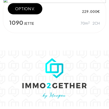
OPTION V.
APPARTEMENT
229.000€
1090
2
70m
2CH
JETTE