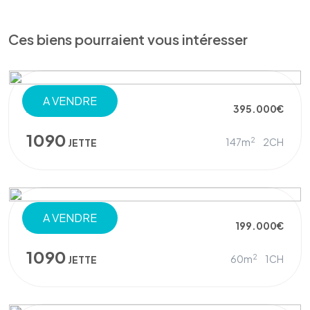
Ces biens pourraient vous intéresser
A VENDRE
APPARTEMENT
395.000€
1090
2
147m
2CH
JETTE
A VENDRE
APPARTEMENT
199.000€
1090
2
60m
1CH
JETTE