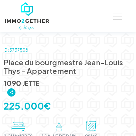
ID: 3737508
Place du bourgmestre Jean-Louis
Thys - Appartement
1090
JETTE
225.000€
2
2 CHAMBRES
1 SALLE DE BAIN
98M