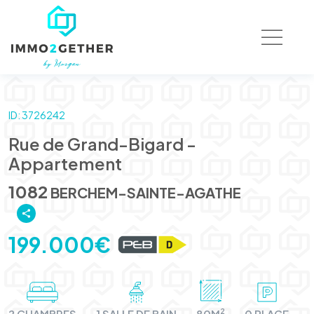
ID: 3726242
Rue de Grand-Bigard -
Appartement
1082
BERCHEM-SAINTE-AGATHE
199.000€
2
2 CHAMBRES
1 SALLE DE BAIN
80M
0 PLACE