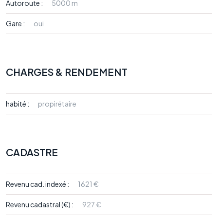
Autoroute :
5000 m
Gare :
oui
CHARGES & RENDEMENT
habité :
propirétaire
CADASTRE
Revenu cad. indexé :
1621 €
Revenu cadastral (€) :
927 €