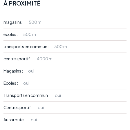
À PROXIMITÉ
magasins :
500 m
écoles :
500 m
transports en commun :
300 m
centre sportif :
4000 m
Magasins :
oui
Ecoles :
oui
Transports en commun :
oui
Centre sportif :
oui
Autoroute :
oui