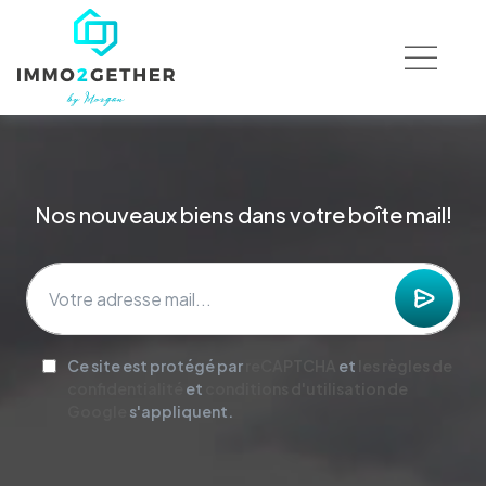
Nos nouveaux biens dans votre boîte mail!
Ce site est protégé par
reCAPTCHA
et
les règles de
confidentialité
et
conditions d'utilisation de
Google
s'appliquent.