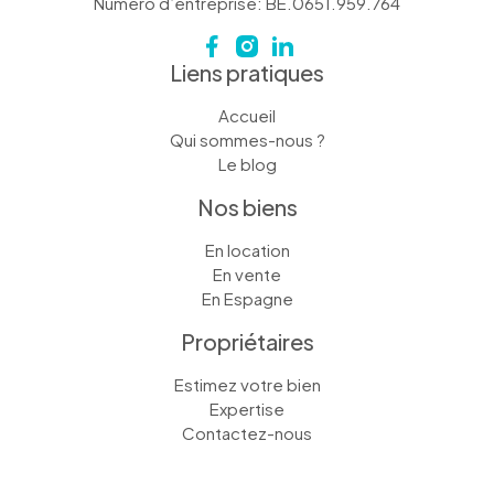
Numéro d’entreprise: BE.0651.959.764
Liens pratiques
Accueil
Qui sommes-nous ?
Le blog
Nos biens
En location
En vente
En Espagne
Propriétaires
Estimez votre bien
Expertise
Contactez-nous